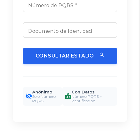
Número de PQRS *
Documento de Identidad
search
CONSULTAR ESTADO
Anónimo
Con Datos
visibility_off
badge
Solo Número
Número PQRS +
PQRS
Identificación