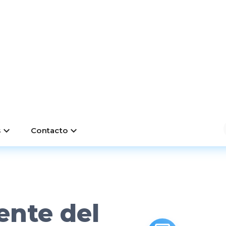
il
cio
ente