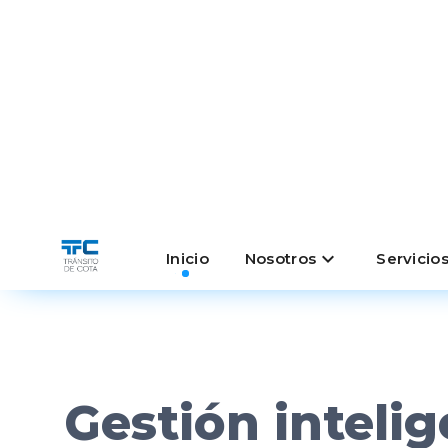
Ág
Servi
Efici
24/7
Atención en
Línea