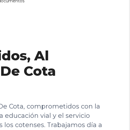
ducación Vial
rograma En Instituciones Educativas Del
unicipio
IOS