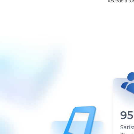
Op
Con
Mu
SE