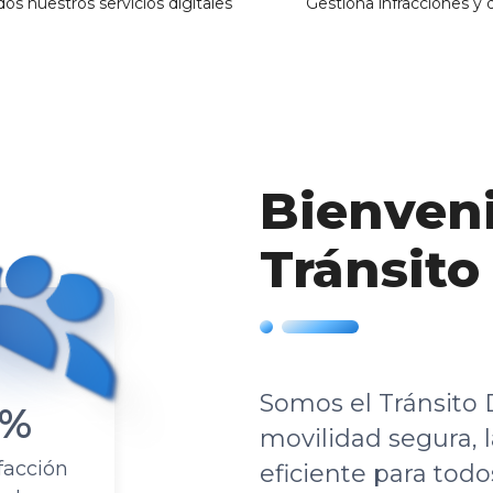
erativo De Tránsito
E
trol Vehicular En Vías Principales Del
P
nicipio
M
RVIC